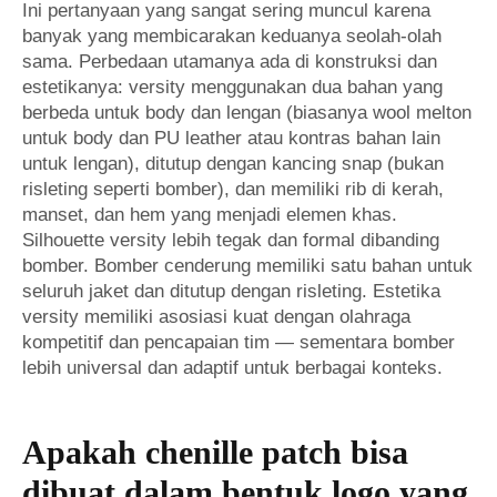
Ini pertanyaan yang sangat sering muncul karena
banyak yang membicarakan keduanya seolah-olah
sama. Perbedaan utamanya ada di konstruksi dan
estetikanya: versity menggunakan dua bahan yang
berbeda untuk body dan lengan (biasanya wool melton
untuk body dan PU leather atau kontras bahan lain
untuk lengan), ditutup dengan kancing snap (bukan
risleting seperti bomber), dan memiliki rib di kerah,
manset, dan hem yang menjadi elemen khas.
Silhouette versity lebih tegak dan formal dibanding
bomber. Bomber cenderung memiliki satu bahan untuk
seluruh jaket dan ditutup dengan risleting. Estetika
versity memiliki asosiasi kuat dengan olahraga
kompetitif dan pencapaian tim — sementara bomber
lebih universal dan adaptif untuk berbagai konteks.
Apakah chenille patch bisa
dibuat dalam bentuk logo yang