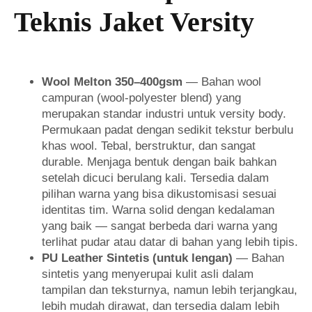
Teknis Jaket Versity
Wool Melton 350–400gsm
— Bahan wool
campuran (wool-polyester blend) yang
merupakan standar industri untuk versity body.
Permukaan padat dengan sedikit tekstur berbulu
khas wool. Tebal, berstruktur, dan sangat
durable. Menjaga bentuk dengan baik bahkan
setelah dicuci berulang kali. Tersedia dalam
pilihan warna yang bisa dikustomisasi sesuai
identitas tim. Warna solid dengan kedalaman
yang baik — sangat berbeda dari warna yang
terlihat pudar atau datar di bahan yang lebih tipis.
PU Leather Sintetis (untuk lengan)
— Bahan
sintetis yang menyerupai kulit asli dalam
tampilan dan teksturnya, namun lebih terjangkau,
lebih mudah dirawat, dan tersedia dalam lebih