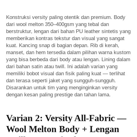
Konstruksi versity paling otentik dan premium. Body
dari wool melton 350–400gsm yang tebal dan
berstruktur, lengan dari bahan PU leather sintetis yang
memberikan kontras tekstur dan visual yang sangat
kuat. Kancing snap di bagian depan. Rib di kerah,
manset, dan hem tersedia dalam pilihan warna kustom
yang bisa berbeda dari body atau lengan. Lining dalam
dari bahan satin atau twill. Ini adalah varian yang
memiliki bobot visual dan fisik paling kuat — terlihat
dan terasa seperti jaket yang sungguh-sungguh.
Disarankan untuk tim yang menginginkan versity
dengan kesan paling prestige dan tahan lama.
Varian 2: Versity All-Fabric —
Wool Melton Body + Lengan