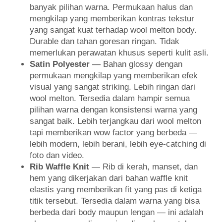
banyak pilihan warna. Permukaan halus dan
mengkilap yang memberikan kontras tekstur
yang sangat kuat terhadap wool melton body.
Durable dan tahan goresan ringan. Tidak
memerlukan perawatan khusus seperti kulit asli.
Satin Polyester
— Bahan glossy dengan
permukaan mengkilap yang memberikan efek
visual yang sangat striking. Lebih ringan dari
wool melton. Tersedia dalam hampir semua
pilihan warna dengan konsistensi warna yang
sangat baik. Lebih terjangkau dari wool melton
tapi memberikan wow factor yang berbeda —
lebih modern, lebih berani, lebih eye-catching di
foto dan video.
Rib Waffle Knit
— Rib di kerah, manset, dan
hem yang dikerjakan dari bahan waffle knit
elastis yang memberikan fit yang pas di ketiga
titik tersebut. Tersedia dalam warna yang bisa
berbeda dari body maupun lengan — ini adalah