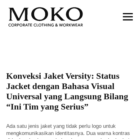
Konveksi Jaket Versity: Status
Jacket dengan Bahasa Visual
Universal yang Langsung Bilang
“Ini Tim yang Serius”
Ada satu jenis jaket yang tidak perlu logo untuk
mengkomunikasikan identitasnya. Dua warna kontras