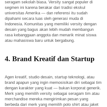
seragam sekolah biasa. Versity sangat populer di
segmen ini karena berakar dari tradisi ekskul
universitas Amerika — dan referensi itu sudah
dipahami secara luas oleh generasi muda di
Indonesia. Komunitas yang memiliki versity dengan
desain yang bagus akan lebih mudah membangun
rasa kebanggaan anggota dan menarik minat siswa
atau mahasiswa baru untuk bergabung.
4. Brand Kreatif dan Startup
Agen kreatif, studio desain, startup teknologi, atau
brand apapun yang ingin memosisikan diri sebagai tim
dengan karakter yang kuat — bukan korporat generik.
Merk yang memilih versity sebagai seragam tim atau
merchandise mereka mengirimkan pesan yang
berbeda dari merk yang memilih polo shirt atau jaket