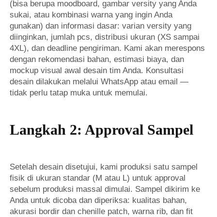
(bisa berupa moodboard, gambar versity yang Anda
sukai, atau kombinasi warna yang ingin Anda
gunakan) dan informasi dasar: varian versity yang
diinginkan, jumlah pcs, distribusi ukuran (XS sampai
4XL), dan deadline pengiriman. Kami akan merespons
dengan rekomendasi bahan, estimasi biaya, dan
mockup visual awal desain tim Anda. Konsultasi
desain dilakukan melalui WhatsApp atau email —
tidak perlu tatap muka untuk memulai.
Langkah 2: Approval Sampel
Setelah desain disetujui, kami produksi satu sampel
fisik di ukuran standar (M atau L) untuk approval
sebelum produksi massal dimulai. Sampel dikirim ke
Anda untuk dicoba dan diperiksa: kualitas bahan,
akurasi bordir dan chenille patch, warna rib, dan fit