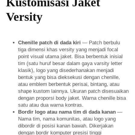
Kustomisasi Jaket
Versity
Chenille patch di dada kiri
— Patch berbulu
tiga dimensi khas versity yang menjadi focal
point visual utama jaket. Bisa berbentuk inisial
tim (satu huruf besar dalam gaya varsity letter
klasik), logo yang disederhanakan menjadi
bentuk yang bisa dieksekusi dengan chenille,
atau emblem berbentuk perisai, bintang, atau
shape kustom lainnya. Ukuran patch disesuaikan
dengan proporsi body jaket. Warna chenille bisa
satu atau dua warna kontras.
Bordir logo atau nama tim di dada kanan
—
Nama tim, nama komunitas, atau logo yang
dibordir di posisi kanan bawah. Dikerjakan
dengan bordir komputer presisi tinggi