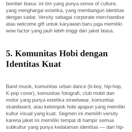
bomber biasa: ini tim yang punya sense of culture,
yang menghargai estetika, yang membangun identitas
dengan sadar. Versity sebagai corporate merchandise
atau welcome gift untuk karyawan baru juga memiliki
wow factor yang jauh lebih tinggi dari jaket biasa.
5. Komunitas Hobi dengan
Identitas Kuat
Band musik, komunitas urban dance (b-boy, hip-hop,
K-pop cover), komunitas fotografi, club mobil dan
motor yang punya estetika streetwear, komunitas
skateboard, atau kelompok hobi apapun yang memiliki
kultur visual yang kuat. Segmen ini memilih versity
karena jaket ini memiliki tempat di hampir semua
subkultur yang punya kedalaman identitas — dari hip-