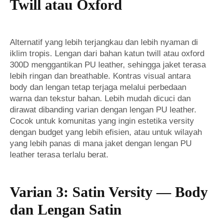
Twill atau Oxford
Alternatif yang lebih terjangkau dan lebih nyaman di
iklim tropis. Lengan dari bahan katun twill atau oxford
300D menggantikan PU leather, sehingga jaket terasa
lebih ringan dan breathable. Kontras visual antara
body dan lengan tetap terjaga melalui perbedaan
warna dan tekstur bahan. Lebih mudah dicuci dan
dirawat dibanding varian dengan lengan PU leather.
Cocok untuk komunitas yang ingin estetika versity
dengan budget yang lebih efisien, atau untuk wilayah
yang lebih panas di mana jaket dengan lengan PU
leather terasa terlalu berat.
Varian 3: Satin Versity — Body
dan Lengan Satin