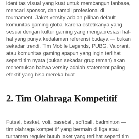
identitas visual yang kuat untuk membangun fanbase,
mencari sponsor, dan tampil profesional di
tournament. Jaket versity adalah pilihan default
komunitas gaming global karena estetikanya yang
sesuai dengan kultur gaming yang mengapresiasi hal-
hal yang punya kedalaman referensi budaya — bukan
sekadar trendi. Tim Mobile Legends, PUBG, Valorant,
atau komunitas gaming apapun yang ingin terlihat
seperti tim nyata (bukan sekadar grup teman) akan
menemukan bahwa versity adalah statement paling
efektif yang bisa mereka buat.
2. Tim Olahraga Kompetitif
Futsal, basket, voli, baseball, softball, badminton —
tim olahraga kompetitif yang bermain di liga atau
turnamen reguler butuh jaket yang terlihat seperti tim