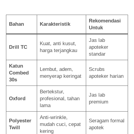
Rekomendasi
Bahan
Karakteristik
Untuk
Jas lab
Kuat, anti kusut,
Drill TC
apoteker
harga terjangkau
standar
Katun
Lembut, adem,
Scrubs
Combed
menyerap keringat
apoteker harian
30s
Bertekstur,
Jas lab
Oxford
profesional, tahan
premium
lama
Anti-wrinkle,
Polyester
Seragam formal
mudah cuci, cepat
Twill
apotek
kering