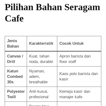
Pilihan Bahan Seragam
Cafe
Jenis
Karakteristik
Cocok Untuk
Bahan
Canvas /
Kuat, tahan
Apron barista dan
Drill
noda, durable
floor staff
Katun
Nyaman,
Kaos polo barista dan
Combed
adem,
kasir
30s
breathable
Polyester
Anti-kusut,
Kemeja kasir dan
Twill
profesional
manajer kafe