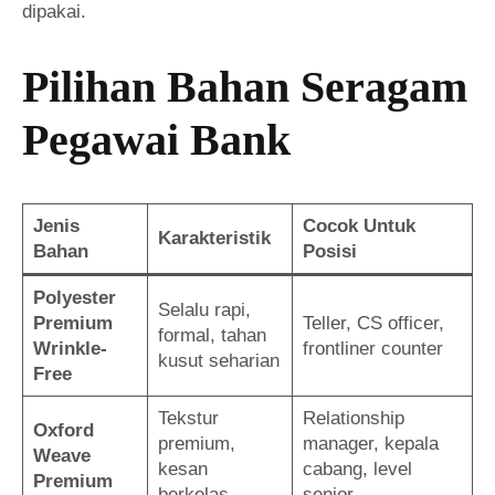
dipakai.
Pilihan Bahan Seragam
Pegawai Bank
Jenis
Cocok Untuk
Karakteristik
Bahan
Posisi
Polyester
Selalu rapi,
Premium
Teller, CS officer,
formal, tahan
Wrinkle-
frontliner counter
kusut seharian
Free
Tekstur
Relationship
Oxford
premium,
manager, kepala
Weave
kesan
cabang, level
Premium
berkelas
senior